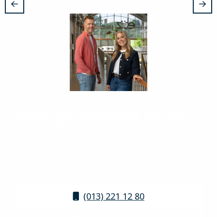
Heb je een vraag over werken
bij het ETZ?
We geven je graag antwoord! Stel je vragen aan
Nick Buijks en Arve Jansen.
(013) 221 12 80