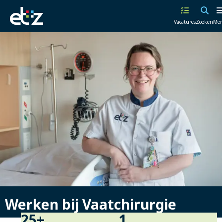
Werken
Vacatures
Zoeken
Me
bij
het
ETZ
|
Elisabeth-
TweeSteden
Ziekenhuis
Werken bij Vaatchirurgie
25
+
1