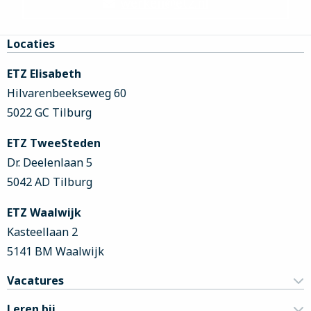
werken@etz.nl
Site
Locaties
footer
ETZ Elisabeth
Hilvarenbeekseweg 60
5022 GC Tilburg
ETZ TweeSteden
Dr. Deelenlaan 5
5042 AD Tilburg
ETZ Waalwijk
Kasteellaan 2
5141 BM Waalwijk
Vacatures
Leren bij