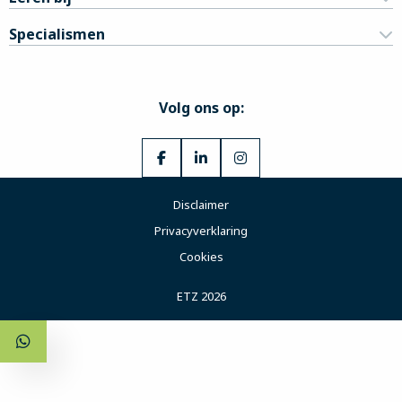
Specialismen
Volg ons op:
Ga
Ga
Ga
naar
naar
naar
Disclaimer
Facebook
LinkedIn
Instagram
Privacyverklaring
Cookies
ETZ 2026