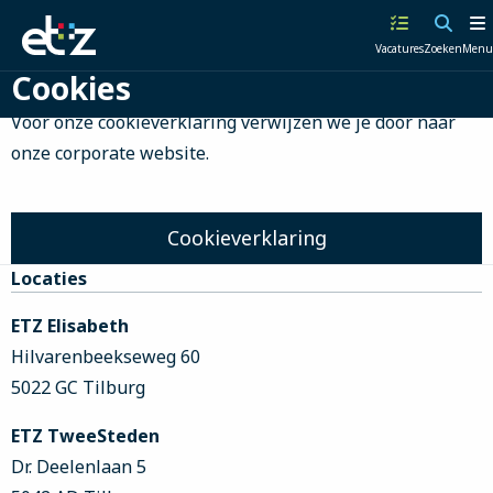
Werken
Vacatures
Zoeken
Menu
bij
Cookies
het
ETZ
Voor onze cookieverklaring verwijzen we je door naar
|
onze corporate website.
Elisabeth-
TweeSteden
Ziekenhuis
Cookieverklaring
Site
Locaties
footer
ETZ Elisabeth
Hilvarenbeekseweg 60
5022 GC Tilburg
ETZ TweeSteden
Dr. Deelenlaan 5