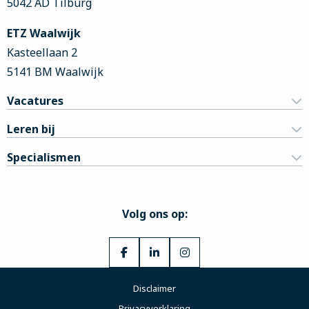
5042 AD Tilburg
ETZ Waalwijk
Kasteellaan 2
5141 BM Waalwijk
Vacatures
Leren bij
Specialismen
Volg ons op:
Ga
Ga
Ga
naar
naar
naar
Disclaimer
Facebook
LinkedIn
Instagram
Privacyverklaring