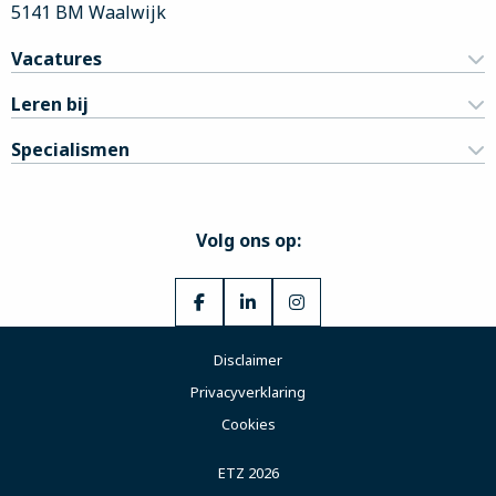
5141 BM Waalwijk
Vacatures
Leren bij
Specialismen
Volg ons op:
Ga
Ga
Ga
naar
naar
naar
Disclaimer
Facebook
LinkedIn
Instagram
Privacyverklaring
Cookies
ETZ 2026