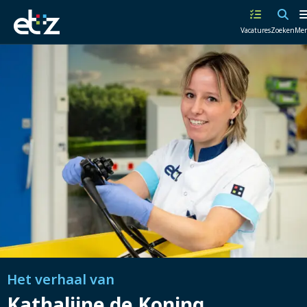
Werken
Vacatures
Zoeken
Me
bij
het
ETZ
|
Elisabeth-
TweeSteden
Ziekenhuis
Het verhaal van
Kathalijne de Koning