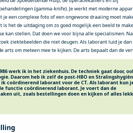
eeld de Spoedeisende Hulp, de operatiekamers en bij
 behandelingen (gamma-knife). Je werkt met moderne appar
at je een complexe foto of een ongewone draaiing moet mak
t is het de uitdaging om zo goed mogelijk een beeld te ma
e kan stellen. Dat doen we voor bijna alle specialismen. Na
zoek ziektebeelden die niet deugen. Als laborant luid je dan
de arts om meteen mee te kijken. De arts bepaalt dan de ve
986 werk ik in het ziekenhuis. De techniek gaat door, oo
ogie. Daarom heb ik zelf de post-HBO en Stralingshygië
ik coördinerend laborant voor de CT. Als laborant kun j
de functie coördinerend laborant. Je voert dan de
ken uit, zoals bestellingen doen en kijken of alles lek
lling