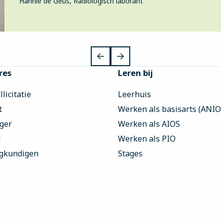
Hannie de Geus, Radiologisch laborant
res
Leren bij
licitatie
Leerhuis
t
Werken als basisarts (ANIO
iger
Werken als AIOS
l
Werken als PIO
gkundigen
Stages