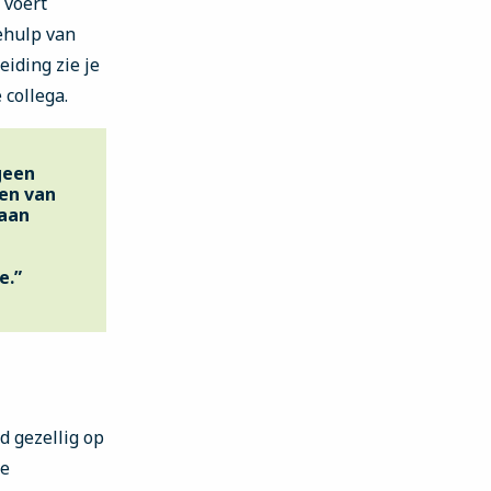
 voert
ehulp van
eiding zie je
 collega.
geen
en van
gaan
e.”
d gezellig op
je