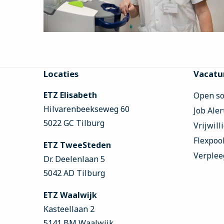
Site
Locaties
Vacatu
footer
ETZ Elisabeth
Open sol
Hilvarenbeekseweg 60
Job Aler
5022 GC Tilburg
Vrijwill
Flexpoo
ETZ TweeSteden
Verplee
Dr. Deelenlaan 5
5042 AD Tilburg
ETZ Waalwijk
Kasteellaan 2
5141 BM Waalwijk