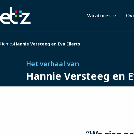
Werken
Vacatures
Ove
bij
het
ETZ
|
Home
Hannie Versteeg en Eva Eilerts
Elisabeth-
TweeSteden
Ziekenhuis
Het verhaal van
Hannie Versteeg en Ev