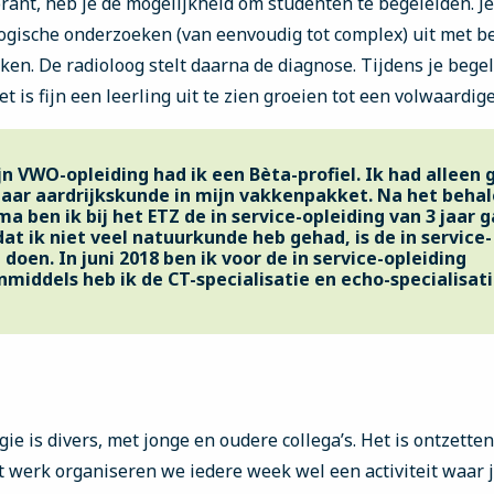
rant, heb je de mogelijkheid om studenten te begeleiden. Je
ogische onderzoeken (van eenvoudig tot complex) uit met b
ken. De radioloog stelt daarna de diagnose. Tijdens je begel
t is fijn een leerling uit te zien groeien tot een volwaardige
jn VWO-opleiding had ik een Bèta-profiel. Ik had alleen 
aar aardrijkskunde in mijn vakkenpakket. Na het behal
 ben ik bij het ETZ de in service-opleiding van 3 jaar 
at ik niet veel natuurkunde heb gehad, is de in service-
 doen. In juni 2018 ben ik voor de in service-opleiding
nmiddels heb ik de CT-specialisatie en echo-specialisati
ie is divers, met jonge en oudere collega’s. Het is ontzetten
t werk organiseren we iedere week wel een activiteit waar 