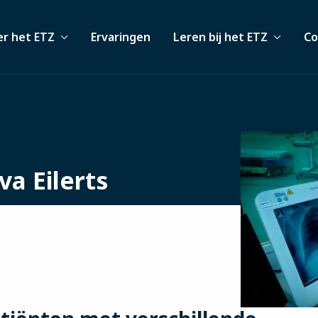
r het ETZ
Ervaringen
Leren bij het ETZ
Co
a Eilerts