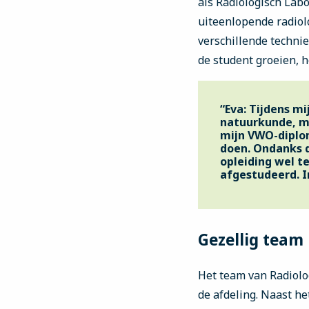
als Radiologisch Labo
uiteenlopende radiol
verschillende technie
de student groeien, he
“Eva: Tijdens mi
natuurkunde, m
mijn VWO-diploma
doen. Ondanks d
opleiding wel te
afgestudeerd. I
Gezellig team
Het team van Radiolog
de afdeling. Naast he