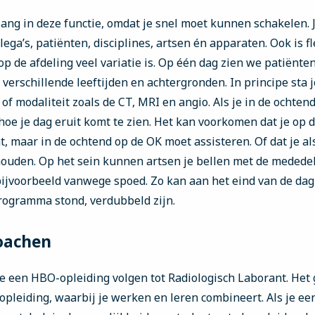
belang in deze functie, omdat je snel moet kunnen schakelen.
lega’s, patiënten, disciplines, artsen én apparaten. Ook is fle
p de afdeling veel variatie is. Op één dag zien we patiënten
verschillende leeftijden en achtergronden. In principe sta j
f modaliteit zoals de CT, MRI en angio. Als je in de ochten
hoe je dag eruit komt te zien. Het kan voorkomen dat je op 
, maar in de ochtend op de OK moet assisteren. Of dat je al
 houden. Op het sein kunnen artsen je bellen met de medede
bijvoorbeeld vanwege spoed. Zo kan aan het eind van de dag
programma stond, verdubbeld zijn.
oachen
e een HBO-opleiding volgen tot Radiologisch Laborant. Het 
 opleiding, waarbij je werken en leren combineert. Als je e