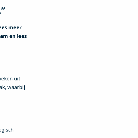
.”
Lees meer
eam en lees
oeken uit
ak, waarbij
ogisch