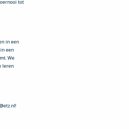
toernooi tot
en in een
in een
omt. We
e leren
@etz.nl!