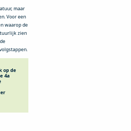
atuur, maar
en. Voor een
ken waarop de
tuurlijk zien
 de
rvolgstappen.
k op de
ne 4a
e
ker