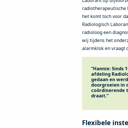
Laborant op bijvoorb
radiotherapeutische
het komt toch voor d
Radiologisch Laboran
radioloog een diagnos
wij tijdens het onder
alarmklok en vraagt 
“Hannie: Sinds 1
afdeling Radiol
gedaan en werd 
doorgroeien in 
coördinerende ta
draait.”
Flexibele inste