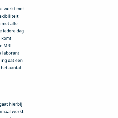
 Je werkt met
xibiliteit
 met alle
e iedere dag
d komt
de MRI-
s laborant
ling dat een
 het aantal
gaat hierbij
enmaal werkt