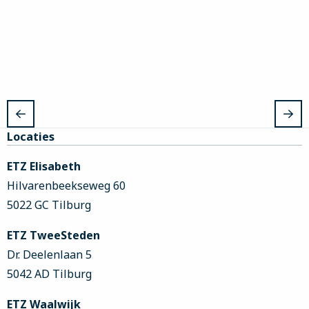
Site
Locaties
footer
ETZ Elisabeth
Hilvarenbeekseweg 60
5022 GC Tilburg
ETZ TweeSteden
Dr. Deelenlaan 5
5042 AD Tilburg
ETZ Waalwijk