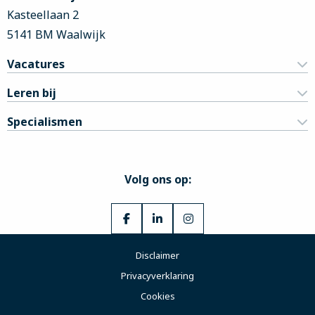
Kasteellaan 2
5141 BM Waalwijk
Vacatures
Leren bij
Specialismen
Volg ons op:
Ga
Ga
Ga
naar
naar
naar
Disclaimer
Facebook
LinkedIn
Instagram
Privacyverklaring
Cookies