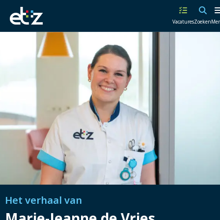
Werken
Vacatures
Zoeken
Me
bij
het
ETZ
|
Elisabeth-
TweeSteden
Ziekenhuis
Het verhaal van
Marie-Jeanne de Vries