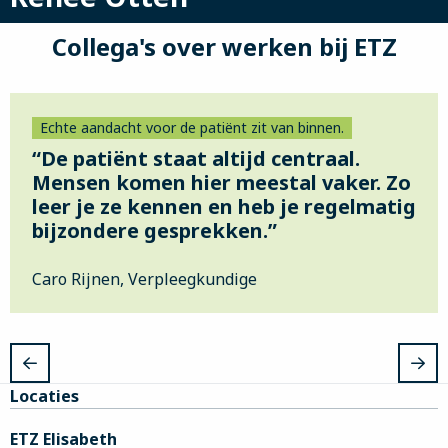
Collega's over werken bij ETZ
Echte aandacht voor de patiënt zit van binnen.
“De patiënt staat altijd centraal.
Mensen komen hier meestal vaker. Zo
leer je ze kennen en heb je regelmatig
bijzondere gesprekken.”
Caro Rijnen, Verpleegkundige
Site
Locaties
footer
ETZ Elisabeth