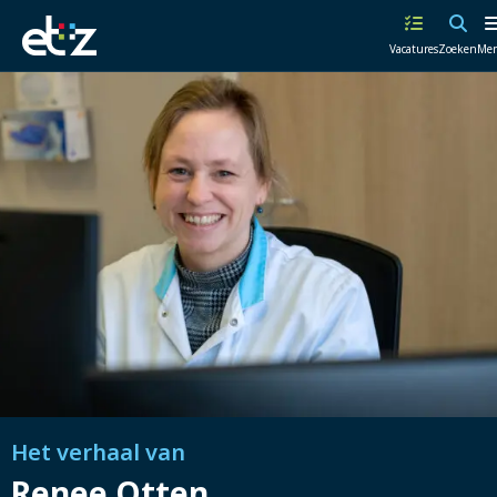
Werken
Vacatures
Zoeken
Me
bij
het
ETZ
|
Elisabeth-
TweeSteden
Ziekenhuis
Het verhaal van
Renee Otten