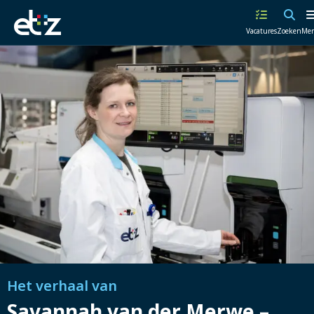
Werken
Vacatures
Zoeken
Me
bij
het
ETZ
|
Elisabeth-
TweeSteden
Ziekenhuis
Het verhaal van
Savannah van der Merwe –