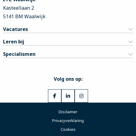
Kasteellaan 2
5141 BM Waalwijk
Vacatures
Leren bij
Specialismen
Volg ons op:
Ga
Ga
Ga
naar
naar
naar
Disclaimer
Facebook
LinkedIn
Instagram
Privacyverklaring
Cookies