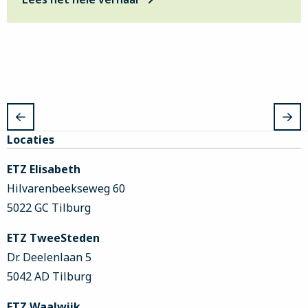
Site
Locaties
footer
ETZ Elisabeth
Hilvarenbeekseweg 60
5022 GC Tilburg
ETZ TweeSteden
Dr. Deelenlaan 5
5042 AD Tilburg
ETZ Waalwijk