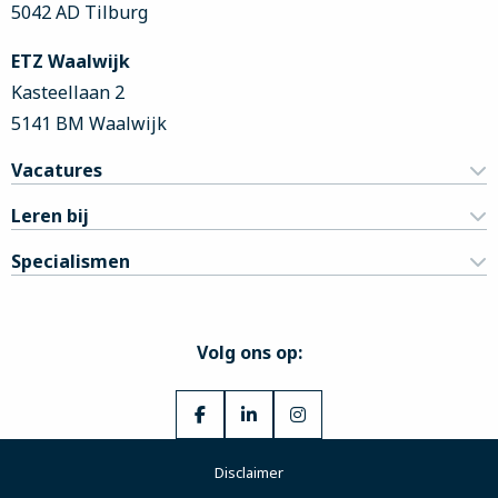
5042 AD Tilburg
ETZ Waalwijk
Kasteellaan 2
5141 BM Waalwijk
Vacatures
Leren bij
Specialismen
Volg ons op:
Ga
Ga
Ga
naar
naar
naar
Disclaimer
Facebook
LinkedIn
Instagram