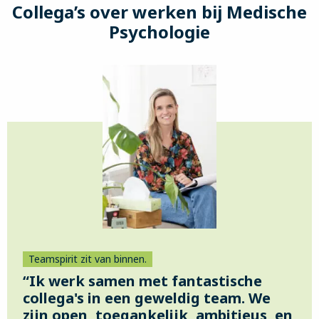
in
Collega’s over werken bij Medische
opleiding
Psychologie
(PIOG)
Teamspirit zit van binnen.
“Ik werk samen met fantastische
collega's in een geweldig team. We
zijn open, toegankelijk, ambitieus, en