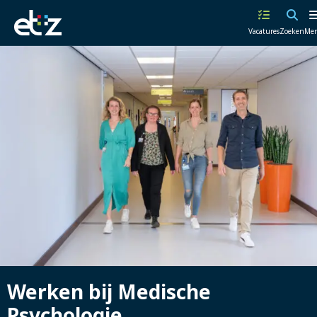
Werken
Vacatures
Zoeken
Me
bij
het
ETZ
|
Elisabeth-
TweeSteden
Ziekenhuis
Werken bij Medische
Psychologie