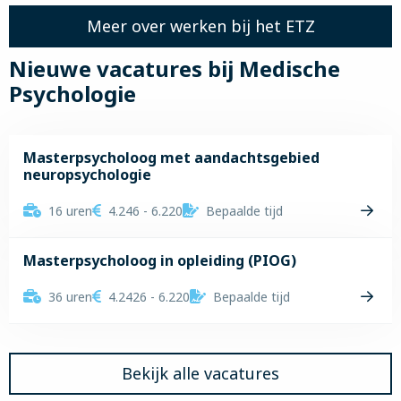
Meer over werken bij het ETZ
Nieuwe vacatures bij Medische
Psychologie
Masterpsycholoog met aandachtsgebied
neuropsychologie
16 uren
4.246 - 6.220
Bepaalde tijd
Lees
meer
Masterpsycholoog in opleiding (PIOG)
over
Masterpsycholoog
36 uren
4.2426 - 6.220
Bepaalde tijd
met
Lees
aandachtsgebied
meer
neuropsychologie
over
Bekijk alle vacatures
Masterpsycholoog