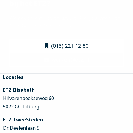
bij het ETZ?
We geven je graag antwoord! Stel je vragen aan
Nick Buijks en Arve Jansen.
(013) 221 12 80
werken@etz.nl
Site
Locaties
footer
ETZ Elisabeth
Hilvarenbeekseweg 60
5022 GC Tilburg
ETZ TweeSteden
Dr. Deelenlaan 5