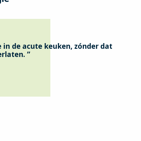
e in de acute keuken, zónder dat
erlaten. ”