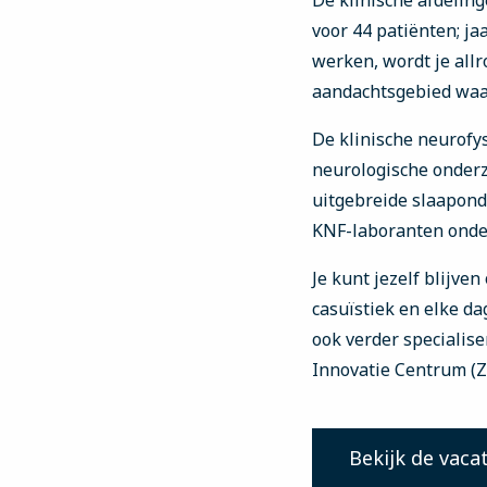
De klinische afdeling
voor 44 patiënten; ja
werken, wordt je all
aandachtsgebied waar 
De klinische neurofy
neurologische onderz
uitgebreide slaapon
KNF-laboranten onder
Je kunt jezelf blijve
casuïstiek en elke da
ook verder specialise
Innovatie Centrum (Z
Bekijk de vaca