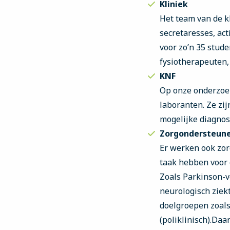
Kliniek
Het team van de k
secretaresses, act
voor zo’n 35 stud
fysiotherapeuten,
KNF
Op onze onderzoek
laboranten. Ze zi
mogelijke diagnos
Zorgondersteune
Er werken ook zor
taak hebben voor 
Zoals Parkinson-v
neurologisch ziekt
doelgroepen zoals 
(poliklinisch).Da