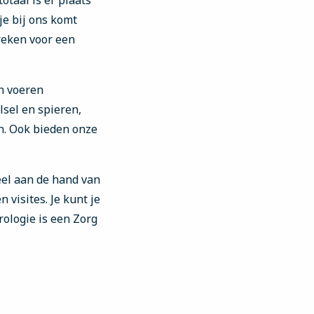
otaal is er plaats
je bij ons komt
reken voor een
n voeren
lsel en spieren,
n. Ook bieden onze
veel aan de hand van
visites. Je kunt je
rologie is een Zorg