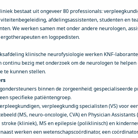
liniek bestaat uit ongeveer 80 professionals: verpleegkundi
iviteitenbegeleiding, afdelingsassistenten, studenten en tea
enten. We werken samen met onder andere neurologen, assis
 ergotherapeuten en logopedisten.
safdeling klinische neurofysiologie werken KNF-laborante
jn continu bezig met onderzoek om de neurologen te helpen
e te kunnen stellen.
rs
gondersteuners binnen de zorgeenheid; gespecialiseerde pr
een specifieke patiëntengroep.
erpleegkundigen, verpleegkundig specialisten (VS) voor een
ebeeld (MS, neuro-oncologie, CVA) en Physician Assistants (
stroke (kliniek), MS en epilepsie (poliklinisch) en kinderne
arnaast werken een wetenschapscoördinator, een coördinator