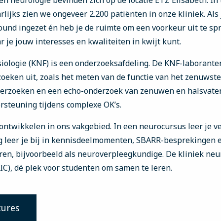
en neurologie bevinden zich op de locatie ETZ Elisabeth. In t
arlijks zien we ongeveer 2.200 patiënten in onze kliniek. Als 
round ingezet én heb je de ruimte om een voorkeur uit te sp
je jouw interesses en kwaliteiten in kwijt kunt.
siologie (KNF) is een onderzoeksafdeling. De KNF-laborante
oeken uit, zoals het meten van de functie van het zenuwste
derzoeken en een echo-onderzoek van zenuwen en halsvate
steuning tijdens complexe OK’s.
n ontwikkelen in ons vakgebied. In een neurocursus leer je 
g leer je bij in kennisdeelmomenten, SBARR-besprekingen en 
ren, bijvoorbeeld als neuroverpleegkundige. De kliniek neu
IC), dé plek voor studenten om samen te leren.
tures