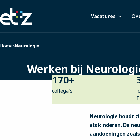
Werken
Vacatures
Ove
bij
het
ETZ
|
Home
Neurologie
Elisabeth-
TweeSteden
Ziekenhuis
Werken bij Neurologi
170
+
collega's
l
T
Neurologie houdt z
als kinderen. De n
aandoeningen zoals 