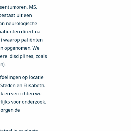
ersentumoren, MS,
bestaat uit een
aan neurologische
atiënten direct na
G1) waarop patiënten
ijn opgenomen. We
re disciplines, zoals
n).
afdelingen op locatie
eSteden en Elisabeth.
ek en verrichten we
lijks voor onderzoek.
zorgen de