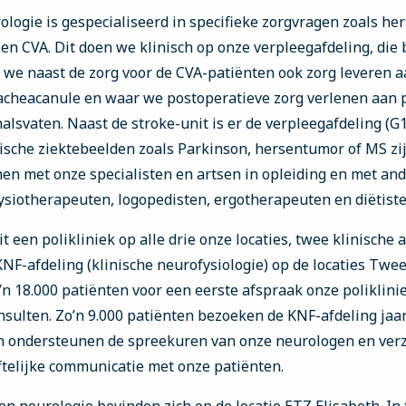
logie is gespecialiseerd in specifieke zorgvragen zoals h
en CVA. Dit doen we klinisch op onze verpleegafdeling, die 
r we naast de zorg voor de CVA-patiënten ook zorg leveren 
acheacanule en waar we postoperatieve zorg verlenen aan p
alsvaten. Naast de stroke-unit is er de verpleegafdeling (
ische ziektebeelden zoals Parkinson, hersentumor of MS z
en met onze specialisten en artsen in opleiding en met ande
ysiotherapeuten, logopedisten, ergotherapeuten en diëtiste
t een polikliniek op alle drie onze locaties, twee klinische 
NF-afdeling (klinische neurofysiologie) op de locaties Twe
’n 18.000 patiënten voor een eerste afspraak onze poliklini
nsulten. Zo’n 9.000 patiënten bezoeken de KNF-afdeling jaar
en ondersteunen de spreekuren van onze neurologen en ver
ftelijke communicatie met onze patiënten.