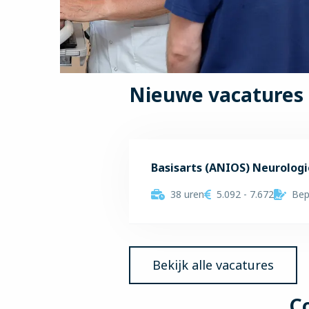
Nieuwe vacatures 
Basisarts (ANIOS) Neurologi
38 uren
5.092 - 7.672
Bep
Lees
meer
over
Basisarts
Bekijk alle vacatures
(ANIOS)
Neurologie
Co