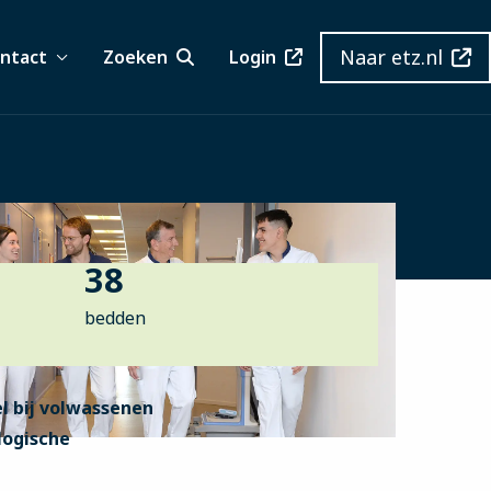
Naar etz.nl
ntact
Zoeken
Login
38
bedden
l bij volwassenen
logische