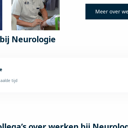
Meer over we
bij Neurologie
e
aalde tijd
llega’s over werken bij Neurolo