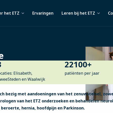
r het ETZ
Ervaringen
Leren bij het ETZ
Co
e
3
22100
+
ocaties: Elisabeth,
patiënten per jaar
weeSteden en Waalwijk
ich bezig met aandoeningen van het zenuwstelsel, zowe
eurologen van het ETZ onderzoeken en behandelen neuro
beroerte, hernia, hoofdpijn en Parkinson.