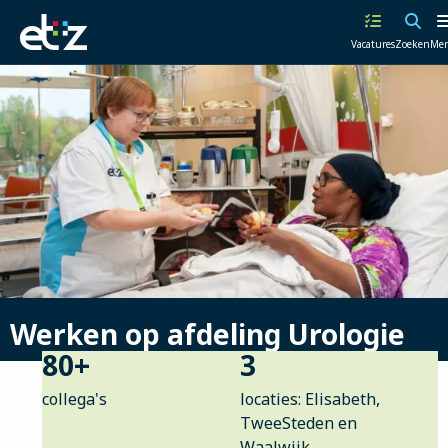
Werken
Vacatures
Zoeken
Me
bij
het
ETZ
|
Elisabeth-
TweeSteden
Ziekenhuis
Werken op afdeling Urologie
80
+
3
collega's
locaties: Elisabeth,
TweeSteden en
Waalwijk