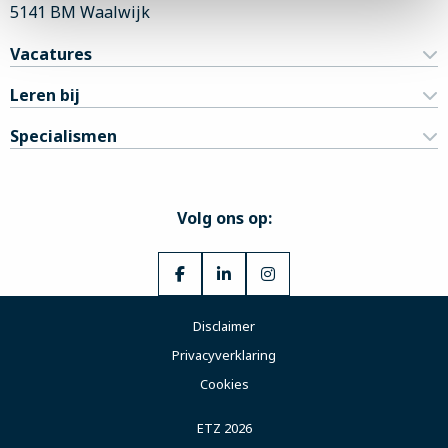
5141 BM Waalwijk
Vacatures
Leren bij
Specialismen
Volg ons op:
Ga
Ga
Ga
naar
naar
naar
Disclaimer
Facebook
LinkedIn
Instagram
Privacyverklaring
Cookies
ETZ 2026