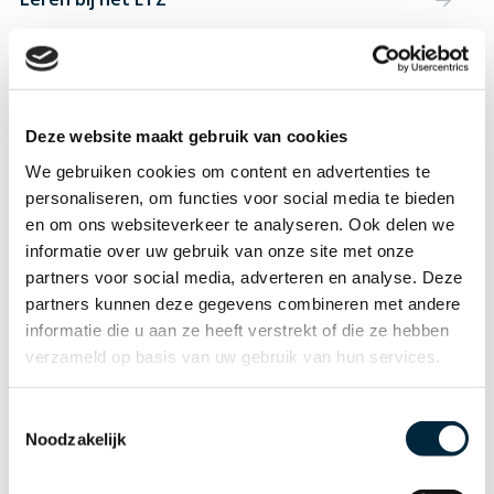
Werken voor een specialisme
Deze website maakt gebruik van cookies
We gebruiken cookies om content en advertenties te
personaliseren, om functies voor social media te bieden
en om ons websiteverkeer te analyseren. Ook delen we
informatie over uw gebruik van onze site met onze
partners voor social media, adverteren en analyse. Deze
partners kunnen deze gegevens combineren met andere
informatie die u aan ze heeft verstrekt of die ze hebben
verzameld op basis van uw gebruik van hun services.
Heb je een vraag over werken
bij het ETZ?
Toestemmingsselectie
Noodzakelijk
We geven je graag antwoord! Stel je vragen aan
Nick Buijks en Arve Jansen.