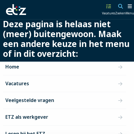
Werken
Vacatures
Zoeken
Menu
bij
Deze pagina is helaas niet
het
ETZ
(meer) buitengewoon. Maak
|
een andere keuze in het menu
Elisabeth-
TweeSteden
of in dit overzicht:
Ziekenhuis
Home
Vacatures
Veelgestelde vragen
ETZ als werkgever
Leren bij het ETZ