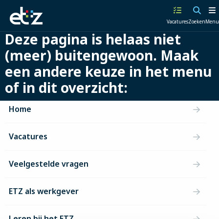
Werken
Vacatures
Zoeken
Menu
bij
Deze pagina is helaas niet
het
ETZ
(meer) buitengewoon. Maak
|
een andere keuze in het menu
Elisabeth-
TweeSteden
of in dit overzicht:
Ziekenhuis
Home
Vacatures
Veelgestelde vragen
ETZ als werkgever
Leren bij het ETZ