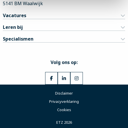
5141 BM Waalwijk
Vacatures
Leren bij
Specialismen
Volg ons op:
Ga
Ga
Ga
naar
naar
naar
Disclaimer
Facebook
LinkedIn
Instagram
Privacyverklaring
Cookies
ETZ 2026