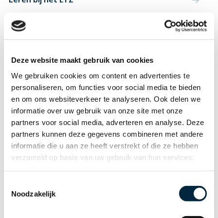
Werken voor een specialisme
Deze website maakt gebruik van cookies
We gebruiken cookies om content en advertenties te
personaliseren, om functies voor social media te bieden
en om ons websiteverkeer te analyseren. Ook delen we
informatie over uw gebruik van onze site met onze
partners voor social media, adverteren en analyse. Deze
partners kunnen deze gegevens combineren met andere
informatie die u aan ze heeft verstrekt of die ze hebben
verzameld op basis van uw gebruik van hun services.
Heb je een vraag over werken
bij het ETZ?
Toestemmingsselectie
Noodzakelijk
We geven je graag antwoord! Stel je vragen aan
Nick Buijks en Arve Jansen.