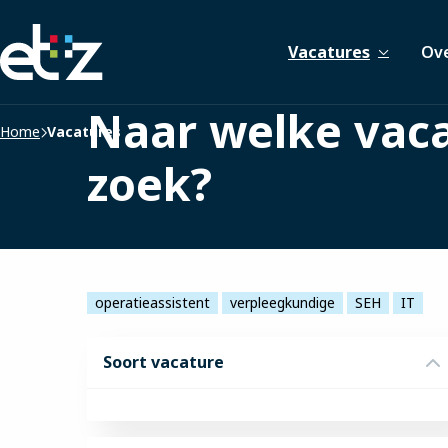
Werken
Vacatures
Ove
bij
het
ETZ
Naar welke vaca
|
Home
Vacatures
Elisabeth-
zoek?
TweeSteden
Ziekenhuis
operatieassistent
verpleegkundige
SEH
IT
Soort vacature