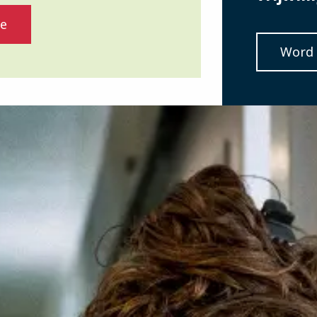
ie
Word v