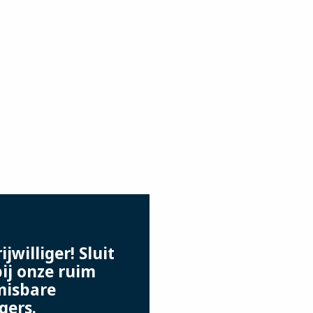
jwilliger! Sluit
bij onze ruim
misbare
igers.