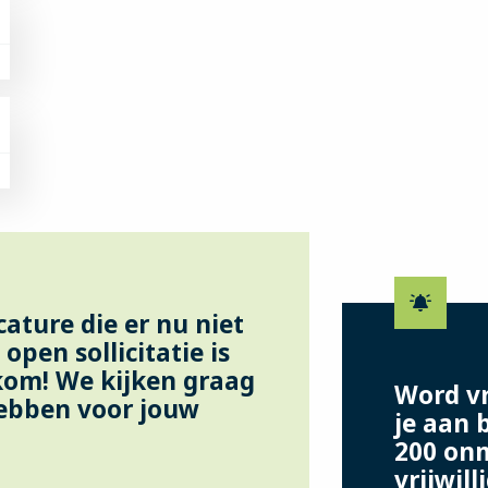
cature die er nu niet
 open sollicitatie is
kom! We kijken graag
Word vri
hebben voor jouw
je aan 
200 on
vrijwill