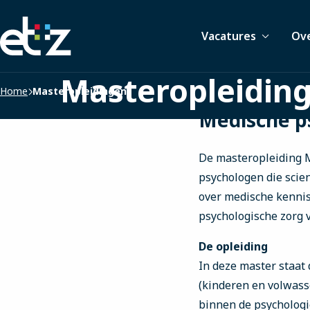
Werken
Vacatures
Ove
bij
het
ETZ
Masteropleidin
|
Home
Masteropleidingen
Elisabeth-
Medische p
TweeSteden
Ziekenhuis
De masteropleiding M
psychologen die scien
over medische kennis
psychologische zorg 
De opleiding
In deze master staat
(kinderen en volwass
binnen de psychologi