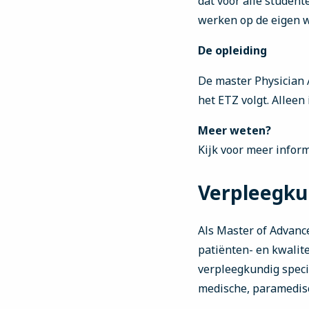
dat voor alle studente
werken op de eigen we
De opleiding
De master Physician A
het ETZ volgt. Allee
Meer weten?
Kijk voor meer infor
Verpleegkun
Als Master of Advanc
patiënten- en kwalite
verpleegkundig speci
medische, paramedisc