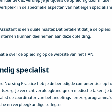
n identiek is, verdiep je je tijdens de opleiding door middel
rkplek’ in de specifieke aspecten van het eigen specialism
ssistant is een duale master. Dat betekent dat je de opleidi
n internen kunnen deelnemen aan deze opleiding.
matie over de opleiding op de website van het
HAN
.
dig specialist
ed Nursing Practice heb je de benodigde competenties op h
itszorg. Je verricht verpleegkundige en medische taken. Je b
alist de coördinator van behandelings- en zorgprogramma’s.
he en verpleegkundige collega’s.