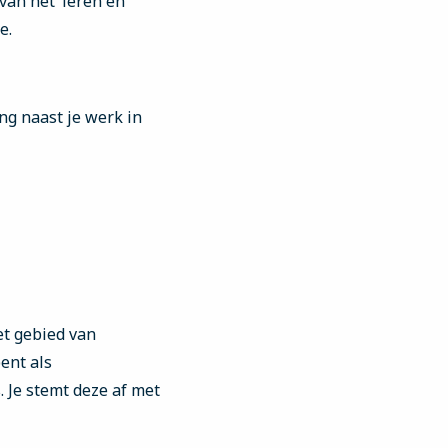
 van het ‘leren en
e.
ng naast je werk in
et gebied van
ent als
 Je stemt deze af met