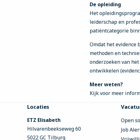
De opleiding
Het opleidingsprogra
leiderschap en profes
patiëntcategorie bin
Omdat het evidence ba
methoden en techniek
onderzoeken van het
ontwikkelen (evidence
Meer weten?
Kijk voor meer infor
Site
Locaties
Vacatu
footer
ETZ Elisabeth
Open sol
Hilvarenbeekseweg 60
Job Aler
5022 GC Tilburg
Vrijwill