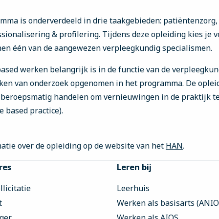
mma is onderverdeeld in drie taakgebieden: patiëntenzorg
sionalisering & profilering. Tijdens deze opleiding kies je 
nen één van de aangewezen verpleegkundig specialismen.
sed werken belangrijk is in de functie van de verpleegkundi
en van onderzoek opgenomen in het programma. De opleidi
 beroepsmatig handelen om vernieuwingen in de praktijk t
 based practice).
matie over de opleiding op de website van het
HAN
.
res
Leren bij
licitatie
Leerhuis
t
Werken als basisarts (ANIO
iger
Werken als AIOS