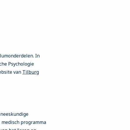
ulumonderdelen. In
sche Psychologie
website van
Tilburg
 geneeskundige
al medisch programma