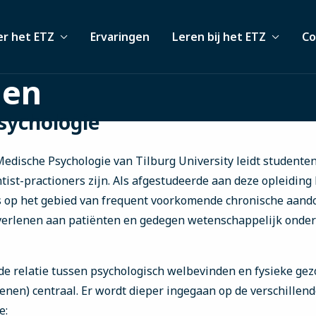
r het ETZ
Ervaringen
Leren bij het ETZ
Co
gen
sychologie
edische Psychologie van Tilburg University leidt studente
tist-practioners zijn. Als afgestudeerde aan deze opleiding 
 op het gebied van frequent voorkomende chronische aando
verlenen aan patiënten en gedegen wetenschappelijk onder
 de relatie tussen psychologisch welbevinden en fysieke g
enen) centraal. Er wordt dieper ingegaan op de verschillend
e: