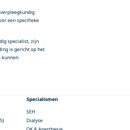
, verpleegkundig
voor een specifieke
g specialist, zijn
ng is gericht op het
e kunnen
Specialismen
SEH
S)
Dialyse
OK & Anesthesie