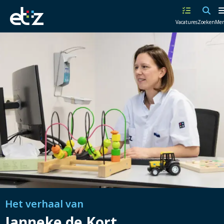
Werken
Vacatures
Zoeken
Me
bij
het
ETZ
|
Elisabeth-
TweeSteden
Ziekenhuis
Het verhaal van
Janneke de Kort