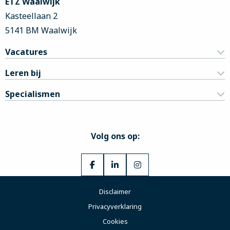
ETZ Waalwijk
Kasteellaan 2
5141 BM Waalwijk
Vacatures
Leren bij
Specialismen
Volg ons op:
Ga
Ga
Ga
naar
naar
naar
Disclaimer
Facebook
LinkedIn
Instagram
Privacyverklaring
Cookies